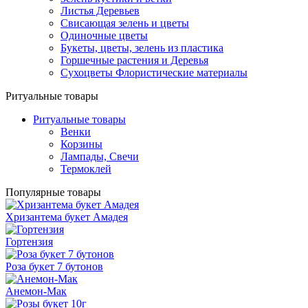
Листья Деревьев
Свисающая зелень и цветы
Одиночные цветы
Букеты, цветы, зелень из пластика
Горшечные растения и Деревья
Сухоцветы Флористические материалы
Ритуальные товары
Ритуальные товары
Венки
Корзины
Лампады, Свечи
Термоклей
Популярные товары
Хризантема букет Амадея
Гортензия
Роза букет 7 бутонов
Анемон-Мак