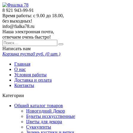
8 921
943-99-91
Время работы: с 9.00 до 18.00,
без выходных!
info@fialka78.ru
Наша электронная почта,
отвечаем очень быстро!
Написать нам
Корзина пуста
0
руб. (
0
шт.)
Главная
О нас
Условия работы
Доставка и оплата
Контакты
Категории
Общий каталог товаров
Новогодний Декор
Букеты исскусственные
Цветы для декора
Суккуленты
Зелень кустики и ветки