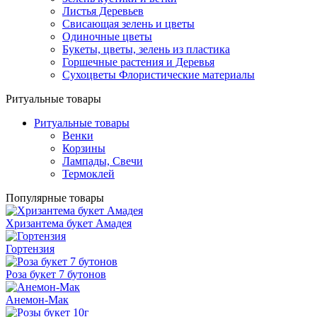
Листья Деревьев
Свисающая зелень и цветы
Одиночные цветы
Букеты, цветы, зелень из пластика
Горшечные растения и Деревья
Сухоцветы Флористические материалы
Ритуальные товары
Ритуальные товары
Венки
Корзины
Лампады, Свечи
Термоклей
Популярные товары
Хризантема букет Амадея
Гортензия
Роза букет 7 бутонов
Анемон-Мак