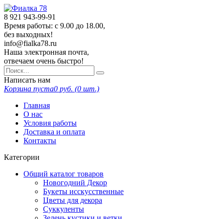
8 921
943-99-91
Время работы: с 9.00 до 18.00,
без выходных!
info@fialka78.ru
Наша электронная почта,
отвечаем очень быстро!
Написать нам
Корзина пуста
0
руб. (
0
шт.)
Главная
О нас
Условия работы
Доставка и оплата
Контакты
Категории
Общий каталог товаров
Новогодний Декор
Букеты исскусственные
Цветы для декора
Суккуленты
Зелень кустики и ветки