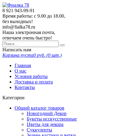
8 921
943-99-91
Время работы: с 9.00 до 18.00,
без выходных!
info@fialka78.ru
Наша электронная почта,
отвечаем очень быстро!
Написать нам
Корзина пуста
0
руб. (
0
шт.)
Главная
О нас
Условия работы
Доставка и оплата
Контакты
Категории
Общий каталог товаров
Новогодний Декор
Букеты исскусственные
Цветы для декора
Суккуленты
Зелень кустики и ветки