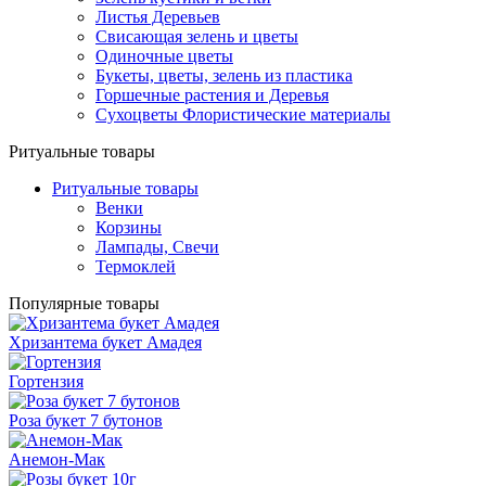
Листья Деревьев
Свисающая зелень и цветы
Одиночные цветы
Букеты, цветы, зелень из пластика
Горшечные растения и Деревья
Сухоцветы Флористические материалы
Ритуальные товары
Ритуальные товары
Венки
Корзины
Лампады, Свечи
Термоклей
Популярные товары
Хризантема букет Амадея
Гортензия
Роза букет 7 бутонов
Анемон-Мак