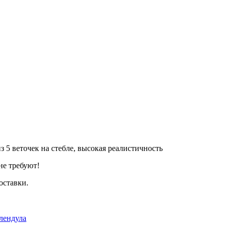
 5 веточек на стебле, высокая реалистичность
не требуют!
оставки.
алендула