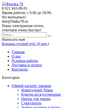
8 921
943-99-91
Время работы: с 9.00 до 18.00,
без выходных!
info@fialka78.ru
Наша электронная почта,
отвечаем очень быстро!
Написать нам
Корзина пуста
0
руб. (
0
шт.)
Главная
О нас
Условия работы
Доставка и оплата
Контакты
Категории
Общий каталог товаров
Новогодний Декор
Букеты исскусственные
Цветы для декора
Суккуленты
Зелень кустики и ветки