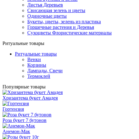
Листья Деревьев
Свисающая зелень и цветы
Одиночные цветы
Букеты, цветы, зелень из пластика
Горшечные растения и Деревья
Сухоцветы Флористические материалы
Ритуальные товары
Ритуальные товары
Венки
Корзины
Лампады, Свечи
Термоклей
Популярные товары
Хризантема букет Амадея
Гортензия
Роза букет 7 бутонов
Анемон-Мак