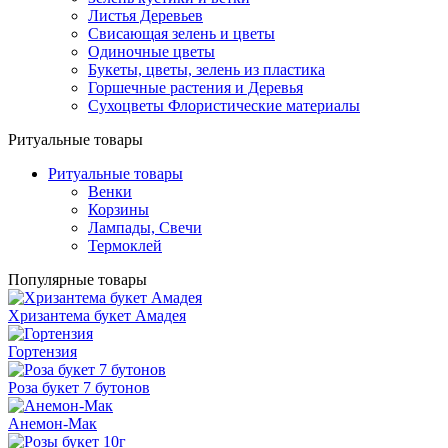
Листья Деревьев
Свисающая зелень и цветы
Одиночные цветы
Букеты, цветы, зелень из пластика
Горшечные растения и Деревья
Сухоцветы Флористические материалы
Ритуальные товары
Ритуальные товары
Венки
Корзины
Лампады, Свечи
Термоклей
Популярные товары
Хризантема букет Амадея
Гортензия
Роза букет 7 бутонов
Анемон-Мак