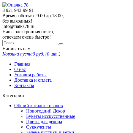
8 921
943-99-91
Время работы: с 9.00 до 18.00,
без выходных!
info@fialka78.ru
Наша электронная почта,
отвечаем очень быстро!
Написать нам
Корзина пуста
0
руб. (
0
шт.)
Главная
О нас
Условия работы
Доставка и оплата
Контакты
Категории
Общий каталог товаров
Новогодний Декор
Букеты исскусственные
Цветы для декора
Суккуленты
Зелень кустики и ветки