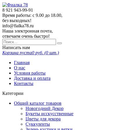
8 921
943-99-91
Время работы: с 9.00 до 18.00,
без выходных!
info@fialka78.ru
Наша электронная почта,
отвечаем очень быстро!
Написать нам
Корзина пуста
0
руб. (
0
шт.)
Главная
О нас
Условия работы
Доставка и оплата
Контакты
Категории
Общий каталог товаров
Новогодний Декор
Букеты исскусственные
Цветы для декора
Суккуленты
Зелень кустики и ветки