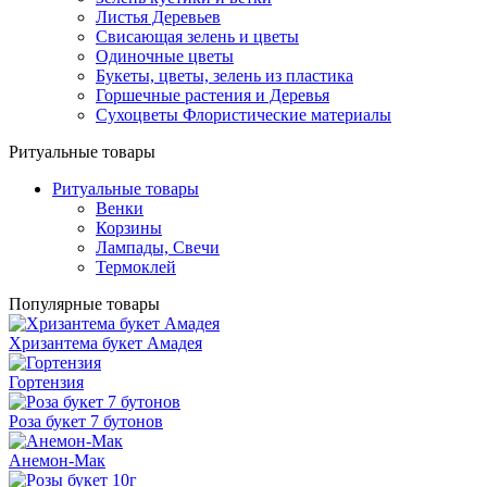
Листья Деревьев
Свисающая зелень и цветы
Одиночные цветы
Букеты, цветы, зелень из пластика
Горшечные растения и Деревья
Сухоцветы Флористические материалы
Ритуальные товары
Ритуальные товары
Венки
Корзины
Лампады, Свечи
Термоклей
Популярные товары
Хризантема букет Амадея
Гортензия
Роза букет 7 бутонов
Анемон-Мак